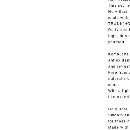
This set i
Holy Basil
made with 
TRUNK(HO
Delivered 
logo, this 
yourself.
Kombucha i
antioxidan
and refres
Free from p
naturally 
mind.
With a ligh
like exper
Holy Basil
Smooth and
for those 
Made with 