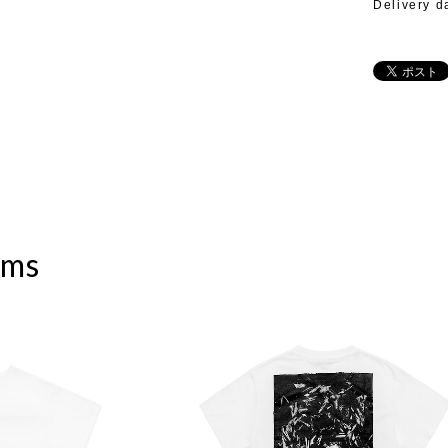
Delivery d
ems