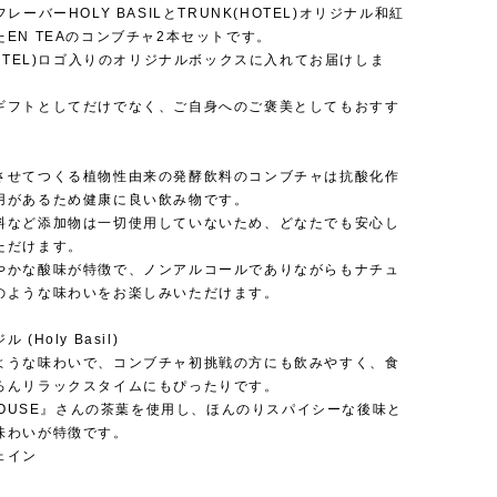
フレーバーHOLY BASILとTRUNK(HOTEL)オリジナル和紅
EN TEAのコンブチャ2本セットです。
HOTEL)ロゴ入りのオリジナルボックスに入れてお届けしま
ギフトとしてだけでなく、ご自身へのご褒美としてもおすす
させてつくる植物性由来の発酵飲料のコンブチャは抗酸化作
用があるため健康に良い飲み物です。
料など添加物は一切使用していないため、どなたでも安心し
ただけます。
爽やかな酸味が特徴で、ノンアルコールでありながらもナチュ
のような味わいをお楽しみいただけます。
(Holy Basil)
ような味わいで、コンブチャ初挑戦の方にも飲みやすく、食
ろんリラックスタイムにもぴったりです。
 HOUSE』さんの茶葉を使用し、ほんのりスパイシーな後味と
味わいが特徴です。
ェイン