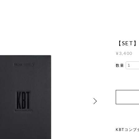
【SET】
¥3,400
数量
KBTコンブ