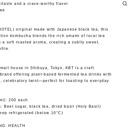
ertaste and a crave-worthy flavor.
ree
TEL) original made with Japanese black tea, this
ition kombucha blends the rich umami of local tea
h a soft roasted aroma, creating a subtly sweet,
file.
small house in Shibuya, Tokyo, KBT is a craft
rand offering plant-based fermented tea drinks with
s, celebratory twist—perfect for toasting to everyday
ml): 200 each
: Beet sugar, black tea, dried basil (Holy Basil)
eep refrigerated (below 10°C)
ING: HEALTH