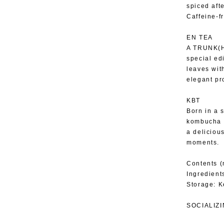
spiced aft
Caffeine-f
EN TEA
A TRUNK(HO
special ed
leaves wit
elegant pro
KBT
Born in a 
kombucha b
a deliciou
moments.
Contents (
Ingredients
Storage: K
SOCIALIZ