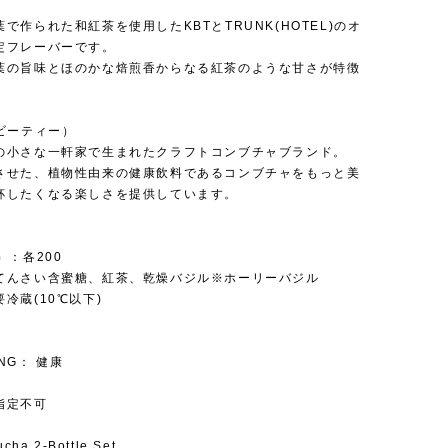
で作られた和紅茶を使用したKBTとTRUNK(HOTEL)のオ
定フレーバーです。
葉の旨味とほのかな焙煎香からなる紅茶のような甘さが特徴
ービーティー）
の小さな一軒家で生まれたクラフトコンブチャブランド。
させた、植物性由来の健康飲料であるコンブチャをもっと美
杯したくなる楽しさを提供しています。
）：各200
てんさい含蜜糖、紅茶、乾燥バジル※ホーリーバジル
冷蔵(10℃以下)
ING： 健康
指定不可
cha 2-Bottle Set