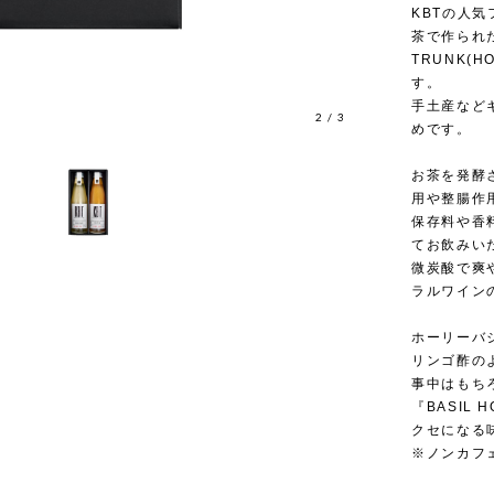
KBTの人気
茶で作られた
TRUNK(
す。
手土産など
3
/
3
めです。
お茶を発酵
用や整腸作
保存料や香
てお飲みい
微炭酸で
ラルワイン
ホーリーバジル 
リンゴ酢の
事中はもち
『BASIL
クセになる
※ノンカフ