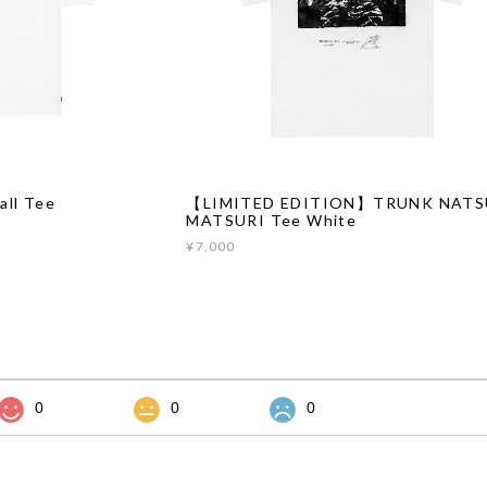
ll Tee
【LIMITED EDITION】TRUNK NATS
MATSURI Tee White
¥7,000
0
0
0