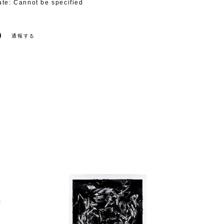
ate: Cannot be specified
通報する