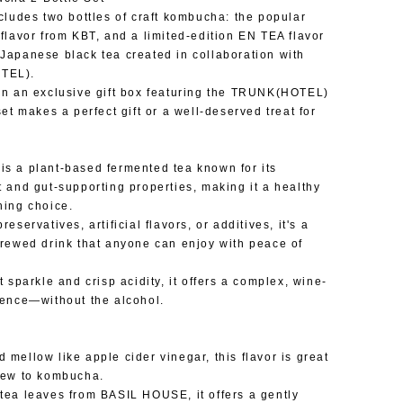
ncludes two bottles of craft kombucha: the popular
 flavor from KBT, and a limited-edition EN TEA flavor
Japanese black tea created in collaboration with
TEL).
in an exclusive gift box featuring the TRUNK(HOTEL)
set makes a perfect gift or a well-deserved treat for
s a plant-based fermented tea known for its
t and gut-supporting properties, making it a healthy
hing choice.
reservatives, artificial flavors, or additives, it's a
brewed drink that anyone can enjoy with peace of
t sparkle and crisp acidity, it offers a complex, wine-
ience—without the alcohol.
 mellow like apple cider vinegar, this flavor is great
new to kombucha.
tea leaves from BASIL HOUSE, it offers a gently