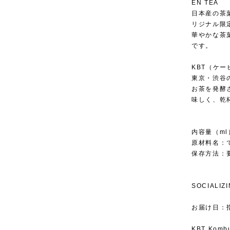
EN TEA
日本産の茶葉
リジナル限
華やかな茶
です。
KBT（ケ
東京・渋谷
お茶を発酵
味しく、乾
内容量（ml
原材料名：
保存方法：要
SOCIALIZ
お届け日：
KBT Kombu