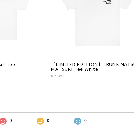
ll Tee
【LIMITED EDITION】TRUNK NATS
MATSURI Tee White
¥7,000
0
0
0