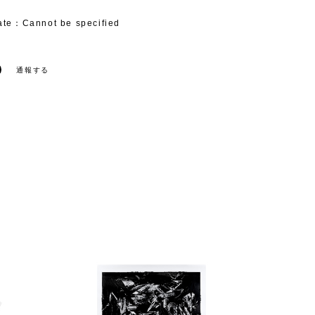
ate：Cannot be specified
通報する