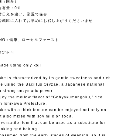
麹（国産）
含有量：0％
射日光を避け、常温で保存
冷蔵庫に入れてお早めにお召し上がりくださいませ
IZING：健康、ローカルファースト
指定不可
ade using only koji
ke is characterized by its gentle sweetness and rich
de using the Bacillus Oryzae, a Japanese national
h strong enzymatic power.
joy the mellow flavor of “Gohyakumangoku,” rice
n Ishikawa Prefecture.
ke with a thick texture can be enjoyed not only on
ut also mixed with soy milk or soda.
a versatile item that can be used as a substitute for
ooking and baking.
consumed from the early stages of weaning, so it is