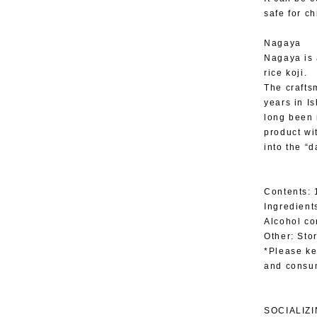
safe for ch
Nagaya
Nagaya is 
rice koji.
The crafts
years in I
long been 
product wi
into the “d
Contents:
Ingredients
Alcohol co
Other: Sto
*Please ke
and consum
SOCIALIZ