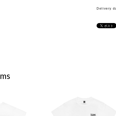
Delivery d
ems