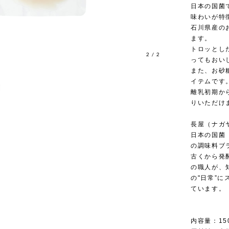
日本の国菌
味わいが特
石川県産の
ます。
トロッとし
2
/
2
ってもおい
また、お砂
イテムです
離乳初期か
りいただけ
長屋（ナガ
日本の国菌
の調味料ブ
古くから発
の職人が、
の"日常”
ています。
内容量：15