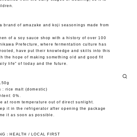
ildren.
a brand of amazake and koji seasonings made from
men of a soy sauce shop with a history of over 100
shikawa Prefecture, where fermentation culture has
rooted, have put their knowledge and skills into this
th the hope of making something old and good fit
aily life” of today and the future.
 150g
 : rice malt (domestic)
ntent: 0%.
re at room temperature out of direct sunlight.
ep it in the refrigerator after opening the package
e it as soon as possible.
ING：HEALTH / LOCAL FIRST