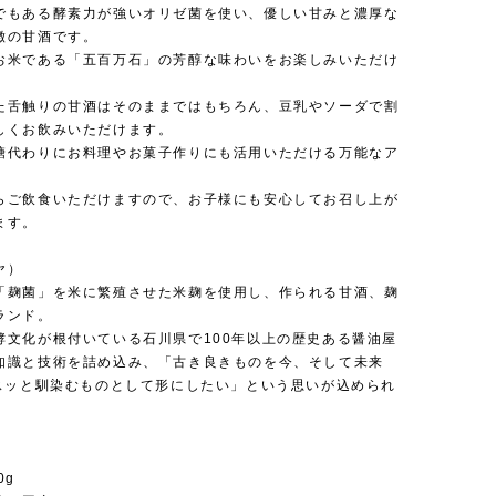
でもある酵素力が強いオリゼ菌を使い、優しい甘みと濃厚な
徴の甘酒です。
お米である「五百万石」の芳醇な味わいをお楽しみいただけ
た舌触りの甘酒はそのままではもちろん、豆乳やソーダで割
しくお飲みいただけます。
糖代わりにお料理やお菓子作りにも活用いただける万能なア
。
らご飲食いただけますので、お子様にも安心してお召し上が
ます。
ヤ）
「麹菌」を米に繁殖させた米麹を使用し、作られる甘酒、麹
ランド。
酵文化が根付いている石川県で100年以上の歴史ある醤油屋
知識と技術を詰め込み、「古き良きものを今、そして未来
にスッと馴染むものとして形にしたい」という思いが込められ
0g