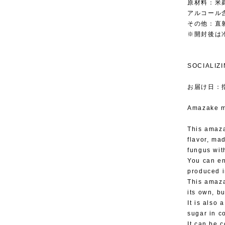
原材料：米
アルコール
その他：直
※開封後は
SOCIAL
お届け日：
Amazake m
This amaza
flavor, ma
fungus wit
You can en
produced i
This amaza
its own, b
It is also 
sugar in c
It can be 