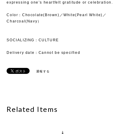
expressing one’s heartfelt gratitude or celebration.
Color：Chocolate(Brown)／White(Pearl White)／
Charcoal(Navy）
SOCIALIZING：CULTURE
Delivery date：Cannot be specified
通報する
Related Items