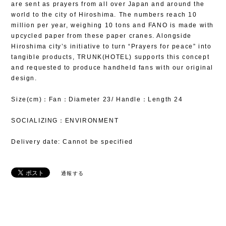
are sent as prayers from all over Japan and around the
world to the city of Hiroshima. The numbers reach 10
million per year, weighing 10 tons and FANO is made with
upcycled paper from these paper cranes. Alongside
Hiroshima city’s initiative to turn “Prayers for peace” into
tangible products, TRUNK(HOTEL) supports this concept
and requested to produce handheld fans with our original
design.
Size(cm)：Fan：Diameter 23/ Handle：Length 24
SOCIALIZING：ENVIRONMENT
Delivery date: Cannot be specified
通報する