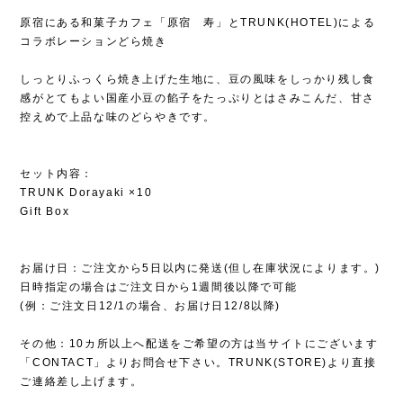
原宿にある和菓子カフェ「原宿 寿」とTRUNK(HOTEL)による
コラボレーションどら焼き
しっとりふっくら焼き上げた生地に、豆の風味をしっかり残し食
感がとてもよい国産小豆の餡子をたっぷりとはさみこんだ、甘さ
控えめで上品な味のどらやきです。
セット内容：
TRUNK Dorayaki ×10
Gift Box
お届け日：ご注文から5日以内に発送(但し在庫状況によります。)
日時指定の場合はご注文日から1週間後以降で可能
(例：ご注文日12/1の場合、お届け日12/8以降)
その他：10カ所以上へ配送をご希望の方は当サイトにございます
「CONTACT」よりお問合せ下さい。TRUNK(STORE)より直接
ご連絡差し上げます。