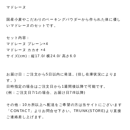
マドレーヌ
国産小麦やこだわりのベーキングパウダーから作られた体に優し
いマドレーヌのセットです。
セット内容：
マドレーヌ プレーン×4
マドレーヌ カカオ ×4
サイズ(cm)：縦17.0/ 横24.0/ 高さ6.0
お届け日：ご注文から5日以内に発送。(但し在庫状況によりま
す。)
日時指定の場合はご注文日から1週間後以降で可能です。
(例：ご注文日7/1の場合、お届け日7/8以降)
その他：10カ所以上へ配送をご希望の方は当サイトにございます
「CONTACT」よりお問合せ下さい。TRUNK(STORE)より直接
ご連絡差し上げます。