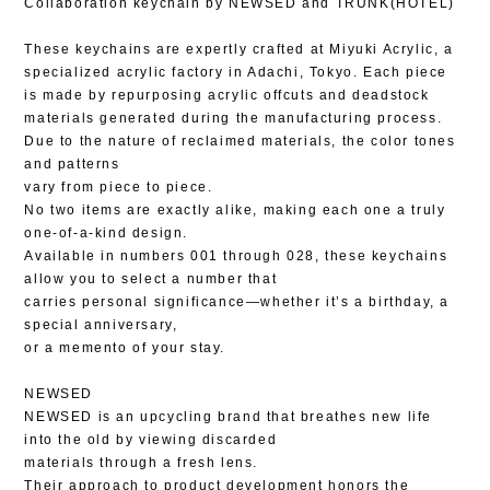
Collaboration keychain by NEWSED and TRUNK(HOTEL)
These keychains are expertly crafted at Miyuki Acrylic, a
specialized acrylic factory in Adachi, Tokyo. Each piece
is made by repurposing acrylic offcuts and deadstock
materials generated during the manufacturing process.
Due to the nature of reclaimed materials, the color tones
and patterns
vary from piece to piece.
No two items are exactly alike, making each one a truly
one-of-a-kind design.
Available in numbers 001 through 028, these keychains
allow you to select a number that
carries personal significance—whether it’s a birthday, a
special anniversary,
or a memento of your stay.
NEWSED
NEWSED is an upcycling brand that breathes new life
into the old by viewing discarded
materials through a fresh lens.
Their approach to product development honors the