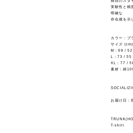
独自のスタ
実験性と精
明確な
存在感を示
カラー：ブ
サイズ (cm
M：69 / 52 
L：73 / 55 
XL：77 / 58
素材：綿10
SOCIALI
お届け日：
TRUNK(HOT
T-shirt