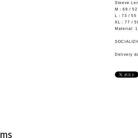
Sleeve Le
M：69 / 52 
L：73 / 55 
XL：77 / 58
Material: 
SOCIALIZ
Delivery d
ems