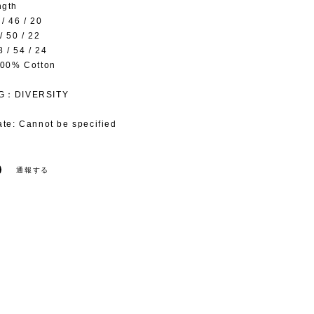
ngth
/ 46 / 20
/ 50 / 22
 / 54 / 24
100% Cotton
IG：DIVERSITY
ate: Cannot be specified
通報する