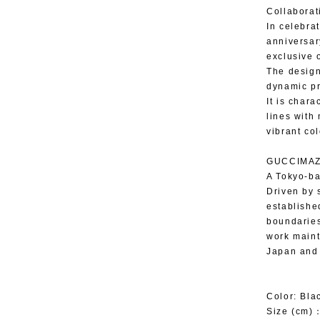
Collaborat
In celebr
anniversar
exclusive 
The design
dynamic pr
It is chara
lines with 
vibrant col
GUCCIMAZ
A Tokyo-ba
Driven by 
establishe
boundaries
work maint
Japan and 
Color: Bla
Size (cm)：