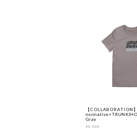
【COLLABORATION
nonnative×TRUNK(HOT
Gray
¥8,000