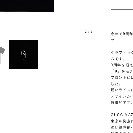
2
/
3
今年で9周年を
ツ
グラフィック
ムです。
9周年を迎える
「9」をモ
フロントに
した。
鋭いライン
デザインが
特徴的です
GUCCIM
東京を拠点
強い視覚的