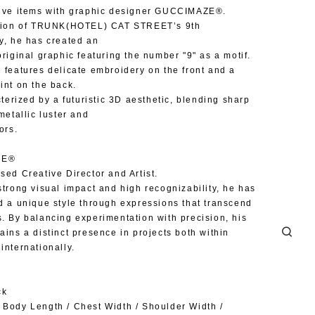
ive items with graphic designer GUCCIMAZE®︎.
ation of TRUNK(HOTEL) CAT STREET’s 9th
y, he has created an
original graphic featuring the number "9" as a motif.
 features delicate embroidery on the front and a
int on the back.
cterized by a futuristic 3D aesthetic, blending sharp
metallic luster and
ors.
E®︎
sed Creative Director and Artist.
strong visual impact and high recognizability, he has
d a unique style through expressions that transcend
. By balancing experimentation with precision, his
ains a distinct presence in projects both within
internationally.
ck
Body Length / Chest Width / Shoulder Width /