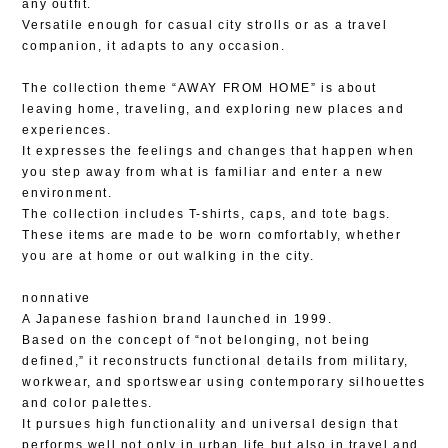
any outfit.
Versatile enough for casual city strolls or as a travel
companion, it adapts to any occasion.
The collection theme “AWAY FROM HOME” is about
leaving home, traveling, and exploring new places and
experiences.
It expresses the feelings and changes that happen when
you step away from what is familiar and enter a new
environment.
The collection includes T-shirts, caps, and tote bags.
These items are made to be worn comfortably, whether
you are at home or out walking in the city.
nonnative
A Japanese fashion brand launched in 1999.
Based on the concept of “not belonging, not being
defined,” it reconstructs functional details from military,
workwear, and sportswear using contemporary silhouettes
and color palettes.
It pursues high functionality and universal design that
performs well not only in urban life but also in travel and