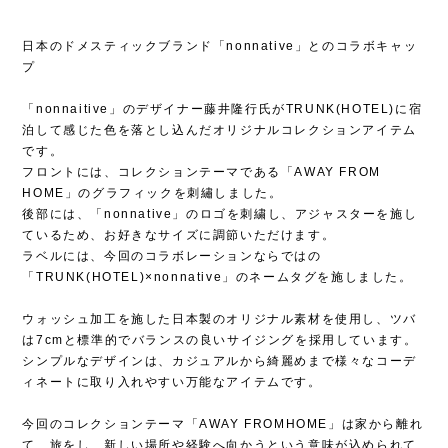
日本のドメスティックブランド「nonnative」とのコラボキャッ
プ
「nonnaitive」のデザイナー藤井隆行氏がTRUNK(HOTEL)に宿
泊して感じた色を落とし込んだオリジナルコレクションアイテム
です。
フロントには、コレクションテーマである「AWAY FROM
HOME」のグラフィックを刺繡しました。
後部には、「nonnative」のロゴを刺繍し、アジャスターを施し
ているため、お好きなサイズに調節いただけます。
ラベルには、今回のコラボレーションならではの
「TRUNK(HOTEL)×nonnative」のネームタグを施しました。
ウォッシュ加工を施した日本製のオリジナル素材を使用し、ツバ
は7cmと標準的でバランスの良いサイジングを採用しています。
シンプルなデザインは、カジュアルから綺麗めまで様々なコーデ
ィネートに取り入れやすい万能なアイテムです。
今回のコレクションテーマ「AWAY FROMHOME」は家から離れ
て、旅をし、新しい場所や経験へ向かうという意味が込められて