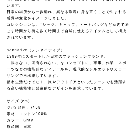
います。
日常の場所から一歩離れ、異なる環境に身を置くことで生まれる
感覚や変化をイメージしました。
コレクションは、Tシャツ、キャップ、トートバッグなど室内で過
ごす時間から街を歩く時間まで自然に使えるアイテムとして構成
されています。
nonnative（ノンネイティブ）
1999年にスタートした日本のファッションブランド。
「属さない、固有されない」をコンセプトに、軍事、作業、スポ
ーツなどの機能的なディテールを、現代的なシルエットやカラー
リングで再構築しています。
都市生活だけでなく、旅やアウトドアといったシーンでも活躍す
る高い機能性と普遍的なデザインを追求しています。
サイズ (cm)
ツバ/ 頭囲：7/ 58
素材：コットン100%
カラー：Gray
原産国：日本