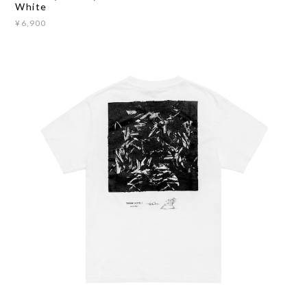
White
¥6,900