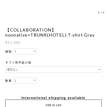
3
/
4
【COLLABORATION】
nonnative×TRUNK(HOTEL) T-shirt Gray
¥11,000
種類
ギフト用手提げ袋
数量
International shipping available
Add to cart