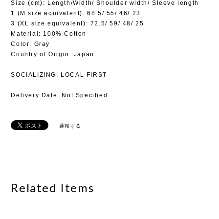
Size (cm): Length/Width/ Shoulder width/ Sleeve length
1 (M size equivalent): 68.5/ 55/ 46/ 23
3 (XL size equivalent): 72.5/ 59/ 48/ 25
Material: 100% Cotton
Color: Gray
Country of Origin: Japan
SOCIALIZING: LOCAL FIRST
Delivery Date: Not Specified
通報する
Related Items