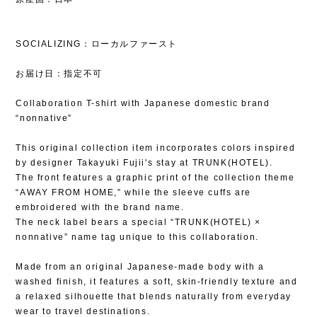
SOCIALIZING：ローカルファースト
お届け日：指定不可
Collaboration T-shirt with Japanese domestic brand
“nonnative”
This original collection item incorporates colors inspired
by designer Takayuki Fujii's stay at TRUNK(HOTEL).
The front features a graphic print of the collection theme
“AWAY FROM HOME,” while the sleeve cuffs are
embroidered with the brand name.
The neck label bears a special “TRUNK(HOTEL) ×
nonnative” name tag unique to this collaboration.
Made from an original Japanese-made body with a
washed finish, it features a soft, skin-friendly texture and
a relaxed silhouette that blends naturally from everyday
wear to travel destinations.