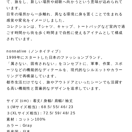
て、旅をし、新しい場所や経験へ向かうという意味が込められて
います。
日常の場所から一歩離れ、異なる環境に身を置くことで生まれる
感覚や変化をイメージしました。
コレクションは、Tシャツ、キャップ、トートバッグなど室内で過
ごす時間から街を歩く時間まで自然に使えるアイテムとして構成
されています。
nonnative（ノンネイティブ）
1999年にスタートした日本のファッションブランド。
「属さない、固有されない」をコンセプトに、軍事、作業、スポ
ーツなどの機能的なディテールを、現代的なシルエットやカラー
リングで再構築しています。
都市生活だけでなく、旅やアウトドアといったシーンでも活躍す
る高い機能性と普遍的なデザインを追求しています。
サイズ (cm)：着丈/ 身幅/ 肩幅/ 袖丈
１(Mサイズ相当)：68.5/ 55/ 46/ 23
３(XLサイズ相当)：72.5/ 59/ 48/ 25
素材：コットン100%
カラー：Gray
原産国：日本