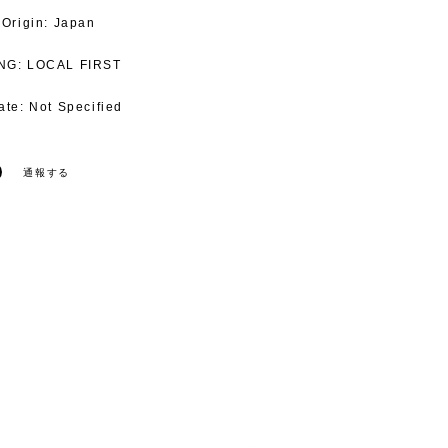
y
 Origin: Japan
NG: LOCAL FIRST
ate: Not Specified
通報する