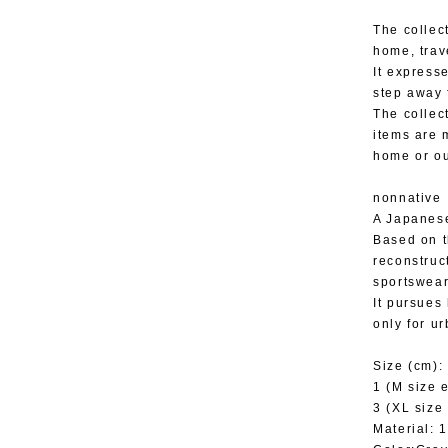
The colle
home, trav
It express
step away 
The collec
items are 
home or out
nonnative
A Japanese
Based on t
reconstruc
sportswear
It pursues
only for ur
Size (cm):
1 (M size e
3 (XL size 
Material: 