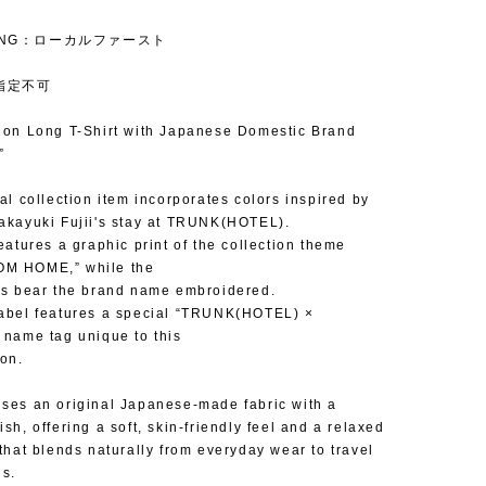
IZING：ローカルファースト
指定不可
ion Long T-Shirt with Japanese Domestic Brand
”
nal collection item incorporates colors inspired by
akayuki Fujii's stay at TRUNK(HOTEL).
eatures a graphic print of the collection theme
M HOME,” while the
fs bear the brand name embroidered.
abel features a special “TRUNK(HOTEL) ×
 name tag unique to this
ion.
ses an original Japanese-made fabric with a
sh, offering a soft, skin-friendly feel and a relaxed
 that blends naturally from everyday wear to travel
ns.