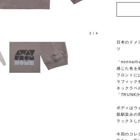
3
/
4
日本のドメス
ツ
「nonna
感じた色を
フロントには
ラフィック
ネックラベ
「TRUNK(
ボディはウ
肌馴染みの
ラックスし
今回のコレク