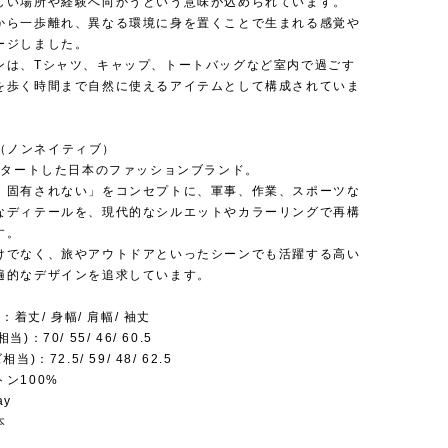
しい場所や経験へ向かうという意味が込められています。
から一歩離れ、異なる環境に身を置くことで生まれる感覚や
ージしました。
ンは、Tシャツ、キャップ、トートバッグなど室内で過ごす
を歩く時間まで自然に使えるアイテムとして構成されていま
ve（ノンネイティブ）
にスタートした日本のファッションブランド。
、固有されない」をコンセプトに、軍事、作業、スポーツな
なディテールを、現代的なシルエットやカラーリングで再構
す。
けでなく、旅やアウトドアといったシーンでも活躍する高い
遍的なデザインを追求しています。
)：着丈/ 身幅/ 肩幅/ 袖丈
)：70/ 55/ 46/ 60.5
当)：72.5/ 59/ 48/ 62.5
トン100%
ay
本