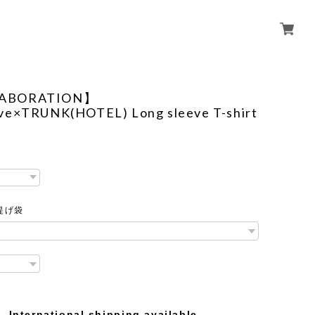
ABORATION】
ve×TRUNK(HOTEL) Long sleeve T-shirt
提げ袋
International shipping available