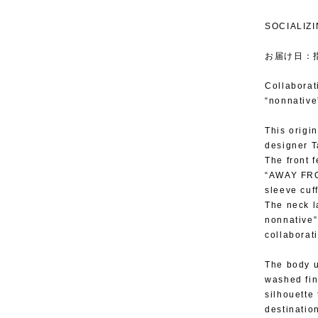
SOCIAL
お届け日：
Collaborat
“nonnative
This origi
designer T
The front f
“AWAY FRO
sleeve cuf
The neck l
nonnative”
collaborat
The body u
washed fini
silhouette
destinatio