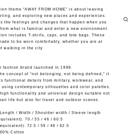
ction theme “AWAY FROM HOME” is about leaving
eling, and exploring new places and experiences.
es the feelings and changes that happen when you
from what is familiar and enter a new environment.
tion includes T-shirts, caps, and tote bags. These
made to be worn comfortably, whether you are at
 walking in the city.
 fashion brand launched in 1999.
he concept of “not belonging, not being defined,” it
ts functional details from military, workwear, and
 using contemporary silhouettes and color palettes.
 high functionality and universal design suitable not
ban life but also for travel and outdoor scenes.
 Length / Width / Shoulder width / Sleeve length
quivalent): 70 / 55 / 46 / 60.5
equivalent): 72.5 / 59 / 48 / 62.5
100% Cotton