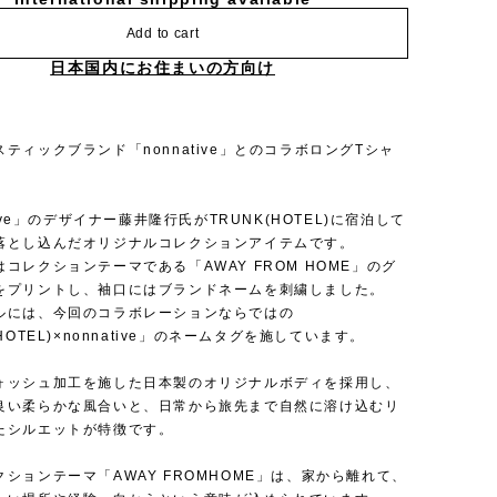
Add to cart
日本国内にお住まいの方向け
ティックブランド「nonnative」とのコラボロングTシャ
itive」のデザイナー藤井隆行氏がTRUNK(HOTEL)に宿泊して
落とし込んだオリジナルコレクションアイテムです。
コレクションテーマである「AWAY FROM HOME」のグ
をプリントし、袖口にはブランドネームを刺繍しました。
ルには、今回のコラボレーションならではの
HOTEL)×nonnative」のネームタグを施しています。
ォッシュ加工を施した日本製のオリジナルボディを採用し、
良い柔らかな風合いと、日常から旅先まで自然に溶け込むリ
たシルエットが特徴です。
ションテーマ「AWAY FROMHOME」は、家から離れて、