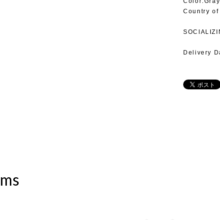
Color:Gra
Country of
SOCIALIZI
Delivery D
ems