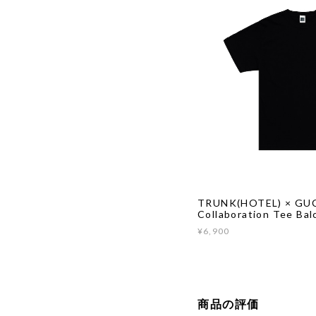
TRUNK(HOTEL) × GU
Collaboration Tee Bal
¥6,900
商品の評価