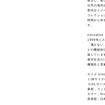
旅をし、新
日常の場所
変化をイメ
コレクショ
時間から街
す。
nonnati
1999年
「属さない
どの機能的
築していま
都市生活だ
機能性と普
サイズ (cm
１(Mサイズ相当
３(XLサイズ相
素材：コッ
カラー：Gr
原産国：日