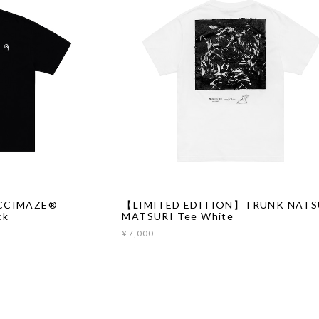
CCIMAZE®︎
【LIMITED EDITION】TRUNK NATS
ck
MATSURI Tee White
¥7,000