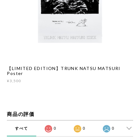
【LIMITED EDITION】TRUNK NATSU MATSURI
Poster
¥3,500
商品の評価
すべて
0
0
0