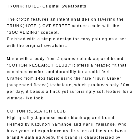
TRUNK(HOTEL) Original Sweatpants
The crotch features an intentional design layering the
TRUNK(HOTEL) CAT STREET address code with the
“SOCIALIZING” concept.
Finished with a simple design for easy pairing as a set
with the original sweatshirt.
Made with a body from Japanese blank apparel brand
“COTTON RESEARCH CLUB,” it offers a relaxed fit that
combines comfort and durability for a solid feel.
Crafted from 14oz fabric using the rare “Tsuri Urake”
(suspended fleece) technique, which produces only 20m
per day, it boasts a thick yet surprisingly soft texture for a
vintage-like look.
COTTON RESEARCH CLUB
High-quality Japanese-made blank apparel brand
Helmed by Kazunori Yamanoe and Kanji Yamanoe, who
have years of experience as directors at the streetwear
brand A Bathing Ape®, the brand is characterized by