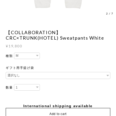
2
/
7
【COLLABORATION】
CRC×TRUNK(HOTEL) Sweatpants White
¥19,800
種類
ギフト用手提げ袋
数量
International shipping available
Add to cart