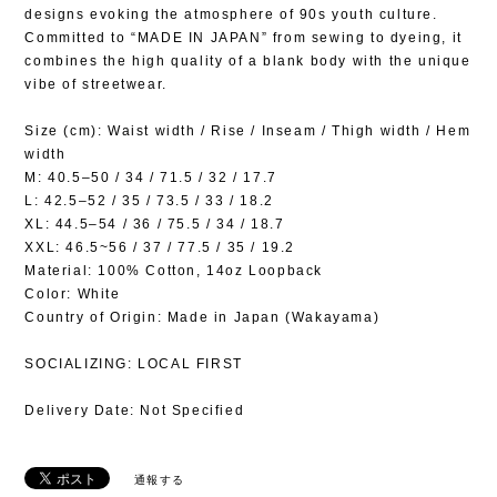
designs evoking the atmosphere of 90s youth culture.
Committed to “MADE IN JAPAN” from sewing to dyeing, it
combines the high quality of a blank body with the unique
vibe of streetwear.
Size (cm): Waist width / Rise / Inseam / Thigh width / Hem
width
M: 40.5–50 / 34 / 71.5 / 32 / 17.7
L: 42.5–52 / 35 / 73.5 / 33 / 18.2
XL: 44.5–54 / 36 / 75.5 / 34 / 18.7
XXL: 46.5~56 / 37 / 77.5 / 35 / 19.2
Material: 100% Cotton, 14oz Loopback
Color: White
Country of Origin: Made in Japan (Wakayama)
SOCIALIZING: LOCAL FIRST
Delivery Date: Not Specified
通報する