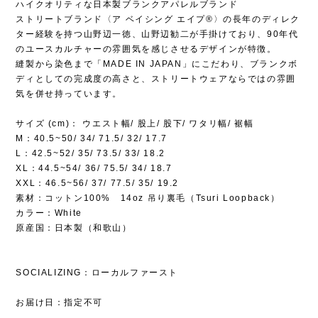
ハイクオリティな日本製ブランクアパレルブランド
ストリートブランド〈ア ベイシング エイプ®〉の長年のディレク
ター経験を持つ山野辺一徳、山野辺勧二が手掛けており、90年代
のユースカルチャーの雰囲気を感じさせるデザインが特徴。
縫製から染色まで「MADE IN JAPAN」にこだわり、ブランクボ
ディとしての完成度の高さと、ストリートウェアならではの雰囲
気を併せ持っています。
サイズ (cm)： ウエスト幅/ 股上/ 股下/ ワタリ幅/ 裾幅
M：40.5~50/ 34/ 71.5/ 32/ 17.7
L：42.5~52/ 35/ 73.5/ 33/ 18.2
XL：44.5~54/ 36/ 75.5/ 34/ 18.7
XXL：46.5~56/ 37/ 77.5/ 35/ 19.2
素材：コットン100% 14oz 吊り裏毛（Tsuri Loopback）
カラー：White
原産国：日本製（和歌山）
SOCIALIZING：ローカルファースト
お届け日：指定不可