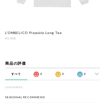
L'OMBELICO Pizzaiolo Long Tee
¥5,500
商品の評価
すべて
0
0
0
CATEGORIES
SEASONAL RECOMMEND