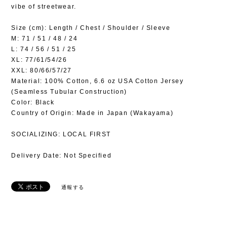
vibe of streetwear.
Size (cm): Length / Chest / Shoulder / Sleeve
M: 71 / 51 / 48 / 24
L: 74 / 56 / 51 / 25
XL: 77/61/54/26
XXL: 80/66/57/27
Material: 100% Cotton, 6.6 oz USA Cotton Jersey
(Seamless Tubular Construction)
Color: Black
Country of Origin: Made in Japan (Wakayama)
SOCIALIZING: LOCAL FIRST
Delivery Date: Not Specified
通報する