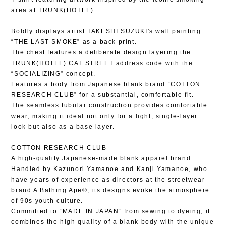
area at TRUNK(HOTEL)
Boldly displays artist TAKESHI SUZUKI's wall painting
“THE LAST SMOKE” as a back print.
The chest features a deliberate design layering the
TRUNK(HOTEL) CAT STREET address code with the
“SOCIALIZING” concept.
Features a body from Japanese blank brand “COTTON
RESEARCH CLUB” for a substantial, comfortable fit.
The seamless tubular construction provides comfortable
wear, making it ideal not only for a light, single-layer
look but also as a base layer.
COTTON RESEARCH CLUB
A high-quality Japanese-made blank apparel brand
Handled by Kazunori Yamanoe and Kanji Yamanoe, who
have years of experience as directors at the streetwear
brand A Bathing Ape®, its designs evoke the atmosphere
of 90s youth culture.
Committed to “MADE IN JAPAN” from sewing to dyeing, it
combines the high quality of a blank body with the unique