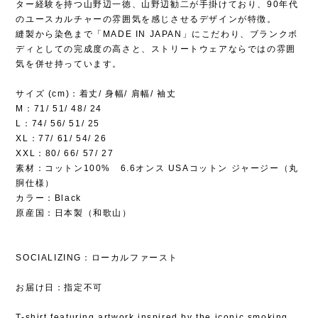
ター経験を持つ山野辺一徳、山野辺勧二が手掛けており、90年代
のユースカルチャーの雰囲気を感じさせるデザインが特徴。
縫製から染色まで「MADE IN JAPAN」にこだわり、ブランクボ
ディとしての完成度の高さと、ストリートウェアならではの雰囲
気を併せ持っています。
サイズ (cm)：着丈/ 身幅/ 肩幅/ 袖丈
M：71/ 51/ 48/ 24
L：74/ 56/ 51/ 25
XL：77/ 61/ 54/ 26
XXL：80/ 66/ 57/ 27
素材：コットン100% 6.6オンス USAコットン ジャージー（丸
胴仕様）
カラー：Black
原産国：日本製（和歌山）
SOCIALIZING：ローカルファースト
お届け日：指定不可
T-shirt featuring artwork inspired by the iconic smoking