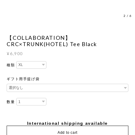
3
/
6
【COLLABORATION】
CRC×TRUNK(HOTEL) Tee Black
¥6,900
種類
ギフト用手提げ袋
数量
International shipping available
Add to cart