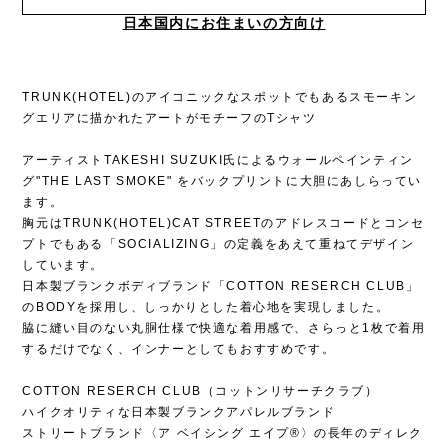
日本国内にお住まいの方向け
TRUNK(HOTEL)のアイコニックなスポットでもあるスモーキン
グエリアに描かれたアートがモチーフのTシャツ
アーティストTAKESHI SUZUKI氏によるウォールペインティン
グ"THE LAST SMOKE" をバックプリントに大胆にあしらってい
ます。
胸元はTRUNK(HOTEL)CAT STREETのアドレスコードとコンセ
プトでもある「SOCIALIZING」の定義をあえて重ねてデザイン
しています。
日本製ブランクボディブランド「COTTON RESERCH CLUB」
のBODYを採用し、しっかりとした着心地を実現しました。
脇に縫い目のない丸胴仕様で快適な着用感で、さらっと1枚で着用
するだけでなく、インナーとしてもおすすめです。
COTTON RESERCH CLUB（コットンリサーチクラブ）
ハイクオリティな日本製ブランクアパレルブランド
ストリートブランド〈ア ベイシング エイプ®〉の長年のディレク