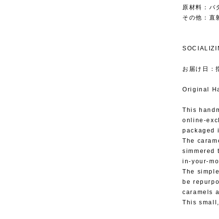
原材料：バ
その他：直
SOCIAL
お届け日：
Original 
This handm
online-ex
packaged i
The carame
simmered t
in-your-mo
The simple
be repurpo
caramels a
This small,