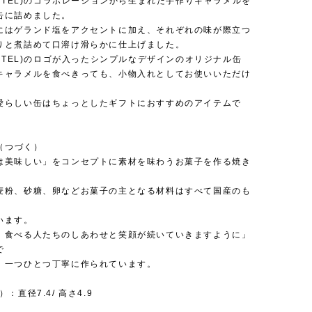
HOTEL)のコラボレーションから生まれた手作りキャラメルを
缶に詰めました。
にはゲランド塩をアクセントに加え、それぞれの味が際立つ
りと煮詰めて口溶け滑らかに仕上げました。
HOTEL)のロゴが入ったシンプルなデザインのオリジナル缶
キャラメルを食べきっても、小物入れとしてお使いいただけ
愛らしい缶はちょっとしたギフトにおすすめのアイテムで
U（つづく）
は美味しい」をコンセプトに素材を味わうお菓子を作る焼き
麦粉、砂糖、卵などお菓子の主となる材料はすべて国産のも
、
います。
、食べる人たちのしあわせと笑顔が続いていきますように」
で
、一つひとつ丁寧に作られています。
：直径7.4/ 高さ4.9
個