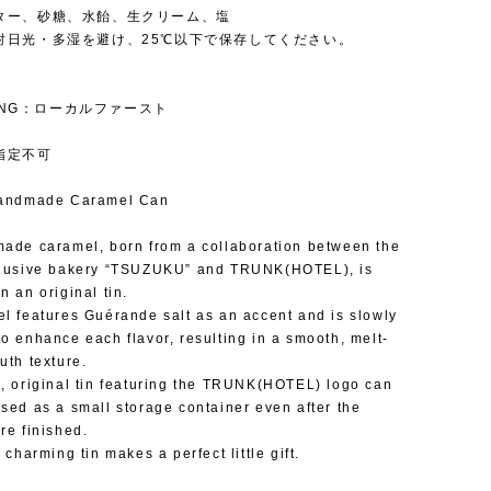
ター、砂糖、水飴、生クリーム、塩
射日光・多湿を避け、25℃以下で保存してください。
IZING：ローカルファースト
指定不可
Handmade Caramel Can
ade caramel, born from a collaboration between the
clusive bakery “TSUZUKU” and TRUNK(HOTEL), is
n an original tin.
l features Guérande salt as an accent and is slowly
o enhance each flavor, resulting in a smooth, melt-
uth texture.
, original tin featuring the TRUNK(HOTEL) logo can
sed as a small storage container even after the
re finished.
 charming tin makes a perfect little gift.