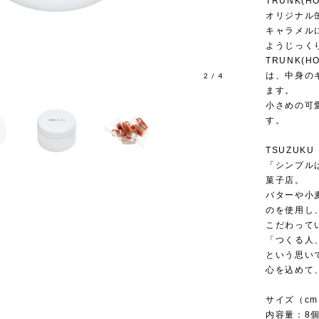
TRUNK(
オリジナル
キャラメル
ようじっく
TRUNK(
は、中身の
2
/
4
ます。
小さめの可
す。
TSUZUK
「シンプル
菓子店。
バターや小
のを使用し
こだわって
「つくる人
という思い
心を込めて
サイズ（cm）
内容量：8