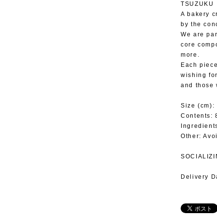
TSUZUKU
A bakery c
by the con
We are par
core compo
more.
Each piece 
wishing fo
and those 
Size (cm):
Contents: 
Ingredients
Other: Avo
SOCIALIZI
Delivery D