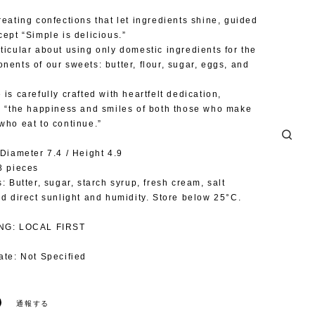
reating confections that let ingredients shine, guided
cept “Simple is delicious.”
ticular about using only domestic ingredients for the
nents of our sweets: butter, flour, sugar, eggs, and
is carefully crafted with heartfelt dedication,
r “the happiness and smiles of both those who make
who eat to continue.”
 Diameter 7.4 / Height 4.9
8 pieces
: Butter, sugar, starch syrup, fresh cream, salt
id direct sunlight and humidity. Store below 25°C.
NG: LOCAL FIRST
ate: Not Specified
通報する