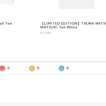
ll Tee
【LIMITED EDITION】TRUNK NATS
MATSURI Tee White
¥7,000
0
0
0